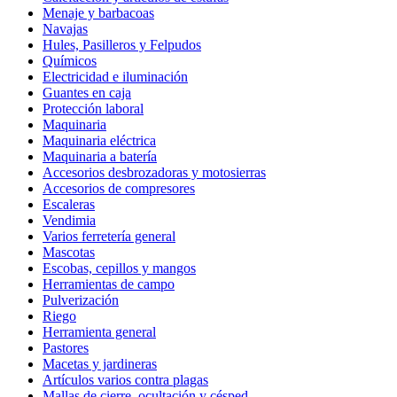
Menaje y barbacoas
Navajas
Hules, Pasilleros y Felpudos
Químicos
Electricidad e iluminación
Guantes en caja
Protección laboral
Maquinaria
Maquinaria eléctrica
Maquinaria a batería
Accesorios desbrozadoras y motosierras
Accesorios de compresores
Escaleras
Vendimia
Varios ferretería general
Mascotas
Escobas, cepillos y mangos
Herramientas de campo
Pulverización
Riego
Herramienta general
Pastores
Macetas y jardineras
Artículos varios contra plagas
Mallas de cierre, ocultación y césped