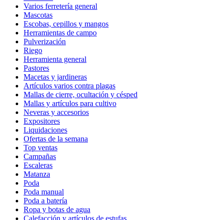
Varios ferretería general
Mascotas
Escobas, cepillos y mangos
Herramientas de campo
Pulverización
Riego
Herramienta general
Pastores
Macetas y jardineras
Artículos varios contra plagas
Mallas de cierre, ocultación y césped
Mallas y artículos para cultivo
Neveras y accesorios
Expositores
Liquidaciones
Ofertas de la semana
Top ventas
Campañas
Escaleras
Matanza
Poda
Poda manual
Poda a batería
Ropa y botas de agua
Calefacción y artículos de estufas