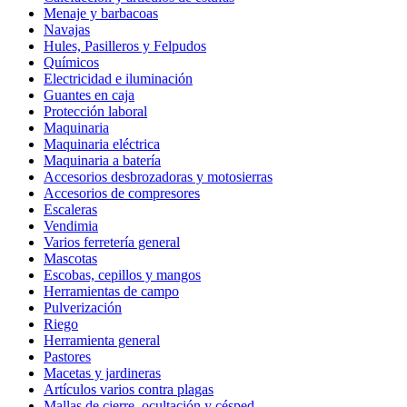
Menaje y barbacoas
Navajas
Hules, Pasilleros y Felpudos
Químicos
Electricidad e iluminación
Guantes en caja
Protección laboral
Maquinaria
Maquinaria eléctrica
Maquinaria a batería
Accesorios desbrozadoras y motosierras
Accesorios de compresores
Escaleras
Vendimia
Varios ferretería general
Mascotas
Escobas, cepillos y mangos
Herramientas de campo
Pulverización
Riego
Herramienta general
Pastores
Macetas y jardineras
Artículos varios contra plagas
Mallas de cierre, ocultación y césped