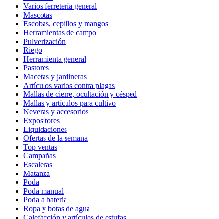
Varios ferretería general
Mascotas
Escobas, cepillos y mangos
Herramientas de campo
Pulverización
Riego
Herramienta general
Pastores
Macetas y jardineras
Artículos varios contra plagas
Mallas de cierre, ocultación y césped
Mallas y artículos para cultivo
Neveras y accesorios
Expositores
Liquidaciones
Ofertas de la semana
Top ventas
Campañas
Escaleras
Matanza
Poda
Poda manual
Poda a batería
Ropa y botas de agua
Calefacción y artículos de estufas